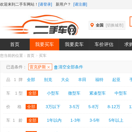
欢迎来到二手车网站！
[请登录]
新用户？
[请注册]
全国
[切换城市]
首页
我要买车
我要卖车
车价评估
求
您当前的位置：
首页
>
买车
已选条件：
雷克萨斯
清空全部条件
品 1 牌
全部
别克
大众
丰田
福特
起亚
车 1 型
全部
小型车
微型车
紧凑型车
中型车
价 格
全部
3万以下
3-5万
5-8万
8-12万
1
车 1 龄
全部
1年以内
1-3年
3-5年
5年以上