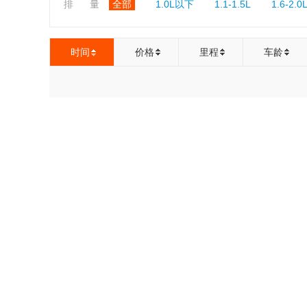
排 量
全部
1.0L以下
1.1-1.5L
1.6-2.0
时间
价格
里程
车龄