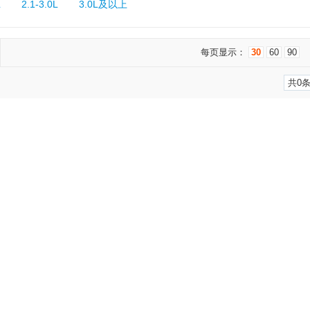
L
2.1-3.0L
3.0L及以上
每页显示：
30
60
90
共0