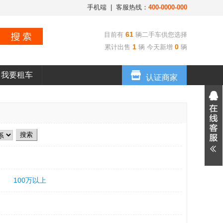
手机端
| 客服热线：
400-0000-000
61
目前有
辆二手车供您选择
1
0
累计出售
辆 今天新增
辆
我要租车
认证商家
100万以上