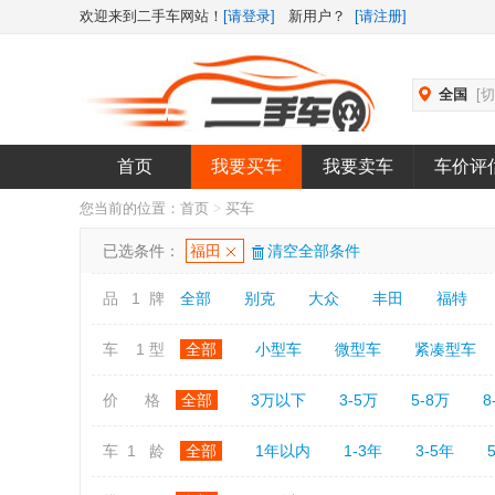
欢迎来到二手车网站！
[请登录]
新用户？
[请注册]
全国
[
首页
我要买车
我要卖车
车价评
您当前的位置：
首页
>
买车
已选条件：
福田
清空全部条件
品 1 牌
全部
别克
大众
丰田
福特
车 1 型
全部
小型车
微型车
紧凑型车
价 格
全部
3万以下
3-5万
5-8万
8
车 1 龄
全部
1年以内
1-3年
3-5年