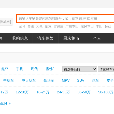
切换城市]
宝马
奔驰
大众
别克
雪弗兰
广州本田
东风本田
丰田
起亚
估
求购信息
汽车保险
周末集市
个人
aashdjs
起亚
手机
现代
雪佛兰
中型车
中大型车
豪华车
MPV
SUV
跑车
皮卡
-12万
12-18万
18-24万
24-35万
35-50万
50-100万
5年以上