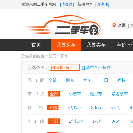
欢迎来到二手车网站！
[请登录]
新用户？
[请注册]
全国
[
首页
我要买车
我要卖车
车价评
您当前的位置：
首页
>
买车
已选条件：
阿斯顿·马丁
清空全部条件
品 1 牌
全部
别克
大众
丰田
福特
车 1 型
全部
小型车
微型车
紧凑型车
价 格
全部
3万以下
3-5万
5-8万
8
车 1 龄
全部
1年以内
1-3年
3-5年