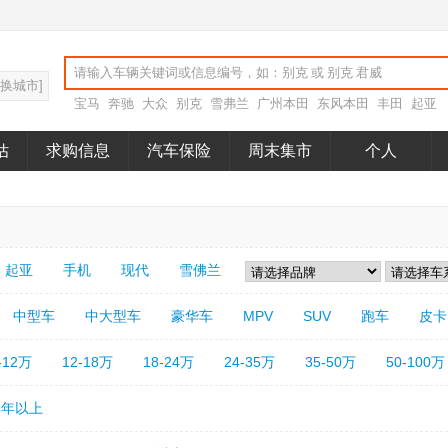
切换城市]
宝马
奔驰
大众
别克
雪弗兰
广州本田
东风本田
丰田
起亚
估
求购信息
汽车保险
周末集市
个人
aashdjs
起亚
手机
现代
雪佛兰
中型车
中大型车
豪华车
MPV
SUV
跑车
皮卡
-12万
12-18万
18-24万
24-35万
35-50万
50-100万
5年以上