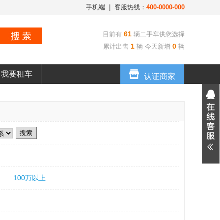
手机端
| 客服热线：
400-0000-000
61
目前有
辆二手车供您选择
1
0
累计出售
辆 今天新增
辆
我要租车
认证商家
100万以上