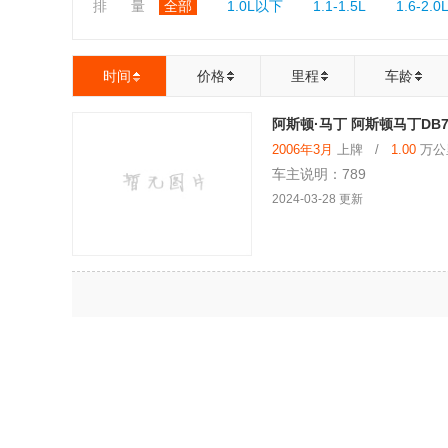
排 量
全部
1.0L以下
1.1-1.5L
1.6-2.0
时间
价格
里程
车龄
阿斯顿·马丁 阿斯顿马丁DB7 20
2006年3月
上牌 /
1.00
万公里
车主说明：789
2024-03-28 更新